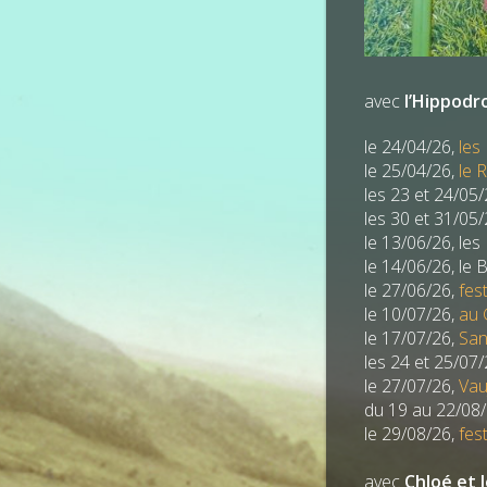
avec
l’Hippod
le 24/04/26,
les
le 25/04/26,
le 
les 23 et 24/05
les 30 et 31/05
le 13/06/26, le
le 14/06/26, le 
le 27/06/26,
fes
le 10/07/26,
au 
le 17/07/26,
San
les 24 et 25/07
le 27/07/26,
Vau
du 19 au 22/08/2
le 29/08/26,
fest
avec
Chloé et