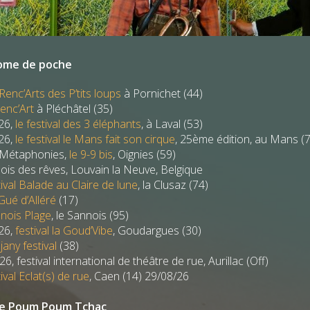
rome de poche
 Renc’Arts des P’tits loups
à Pornichet (44)
Renc’Art
à Pléchâtel (35)
/26,
le festival des 3 éléphants
, à Laval (53)
/26,
le festival le Mans fait son cirque
, 25ème édition, au Mans (
s Métaphonies,
le 9-9 bis
, Oignies (59)
Bois des rêves, Louvain la Neuve, Belgique
tival Balade au Claire de lune
, la Clusaz (74)
Gué d’Alléré
(17)
nois Plage
, le Sannois (95)
/26,
festival la Goud’Vibe
, Goudargues (30)
jany festival
(38)
6, festival international de théâtre de rue, Aurillac (Off)
ival Eclat(s) de rue
, Caen (14) 29/08/26
 le Poum Poum Tchac